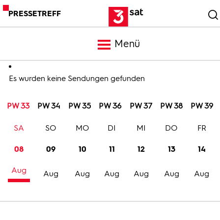
PRESSETREFF
Menü
Meldungen
Es wurden keine Sendungen gefunden
PW 33
PW 34
PW 35
PW 36
PW 37
PW 38
PW 39
Programm
SA
SO
MO
DI
MI
DO
FR
Mediathek
08
09
10
11
12
13
14
Aug
Trailer
Aug
Aug
Aug
Aug
Aug
Aug
Bilder