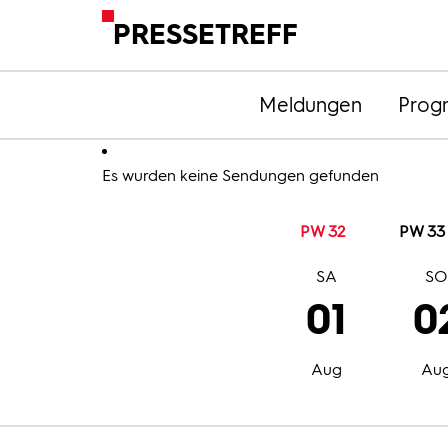
PRESSETREFF
Meldungen
Prog
Es wurden keine Sendungen gefunden
PW 32
PW 33
SA
S
01
0
Aug
Au