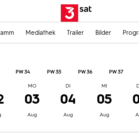
ramm
Mediathek
Trailer
Bilder
Prog
PW 34
PW 35
PW 36
PW 37
O
MO
DI
MI
2
03
04
05
g
Aug
Aug
Aug
A