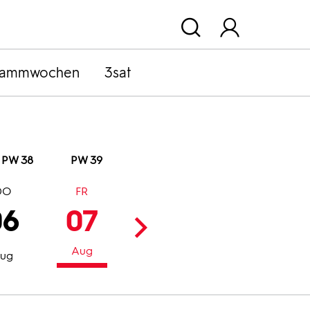
rammwochen
3sat
PW 38
PW 39
DO
FR
SA
SO
06
07
08
09
Aug
Aug
Aug
ug