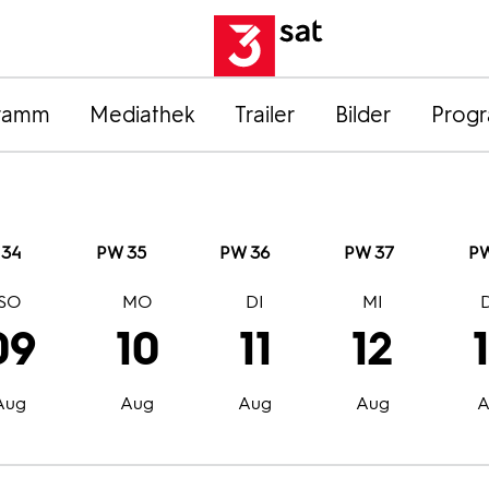
ramm
Mediathek
Trailer
Bilder
Prog
 34
PW 35
PW 36
PW 37
PW
SO
MO
DI
MI
09
10
11
12
Aug
Aug
Aug
Aug
A