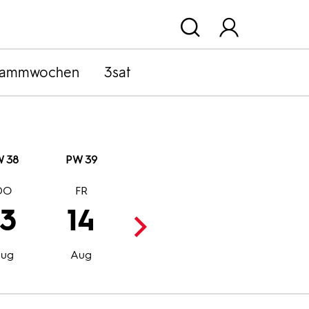
rammwochen
3sat
 38
PW 39
DO
FR
SA
SO
13
14
15
16
Aug
Aug
ug
Aug