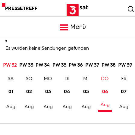
PRESSETREFF
Menü
Meldungen
Es wurden keine Sendungen gefunden
PW 32
PW 33
PW 34
PW 35
PW 36
PW 37
PW 38
PW 39
Programm
SA
SO
MO
DI
MI
DO
FR
Mediathek
01
02
03
04
05
06
07
Aug
Trailer
Aug
Aug
Aug
Aug
Aug
Aug
Bilder