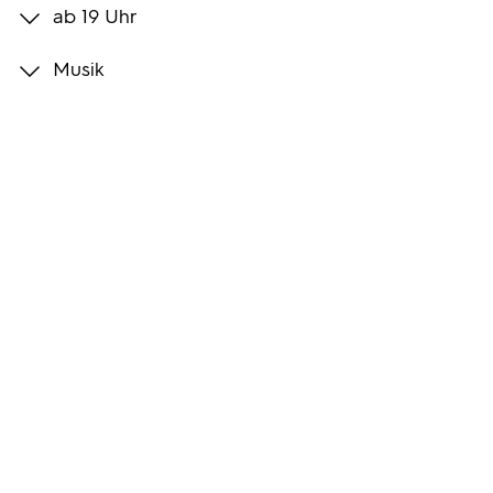
ab 19 Uhr
Programmwochen
Musik
3sat