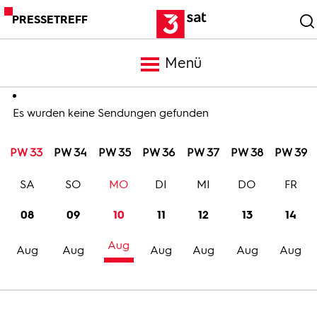
PRESSETREFF
Menü
Meldungen
Es wurden keine Sendungen gefunden
PW 33
PW 34
PW 35
PW 36
PW 37
PW 38
PW 39
Programm
SA
SO
MO
DI
MI
DO
FR
Mediathek
08
09
10
11
12
13
14
Aug
Trailer
Aug
Aug
Aug
Aug
Aug
Aug
Bilder