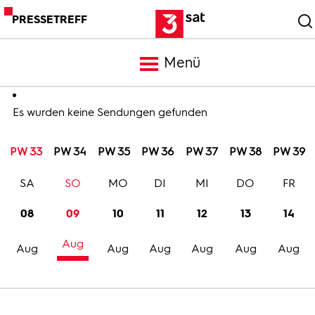
PRESSETREFF
Menü
Meldungen
Es wurden keine Sendungen gefunden
PW 33
PW 34
PW 35
PW 36
PW 37
PW 38
PW 39
Programm
SA
SO
MO
DI
MI
DO
FR
Mediathek
08
09
10
11
12
13
14
Aug
Trailer
Aug
Aug
Aug
Aug
Aug
Aug
Bilder