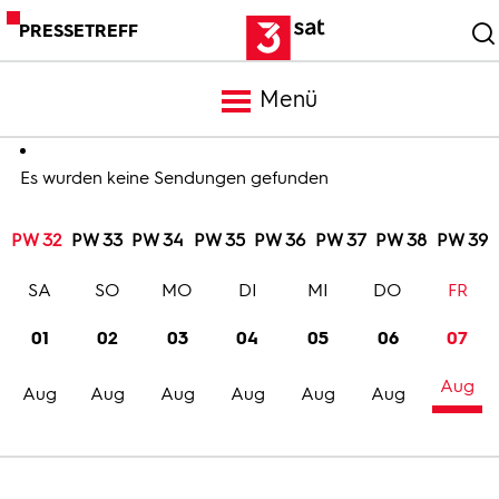
PRESSETREFF
Menü
Meldungen
Es wurden keine Sendungen gefunden
PW 32
PW 33
PW 34
PW 35
PW 36
PW 37
PW 38
PW 39
Programm
SA
SO
MO
DI
MI
DO
FR
Mediathek
01
02
03
04
05
06
07
Aug
Trailer
Aug
Aug
Aug
Aug
Aug
Aug
Bilder