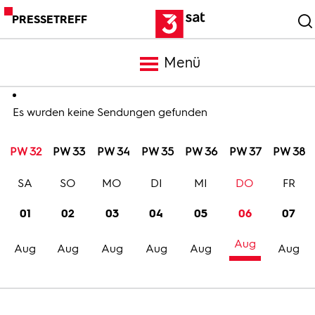
PRESSETREFF
Menü
Meldungen
Es wurden keine Sendungen gefunden
PW 32
PW 33
PW 34
PW 35
PW 36
PW 37
PW 38
Programm
SA
SO
MO
DI
MI
DO
FR
Mediathek
01
02
03
04
05
06
07
Aug
Trailer
Aug
Aug
Aug
Aug
Aug
Aug
Bilder