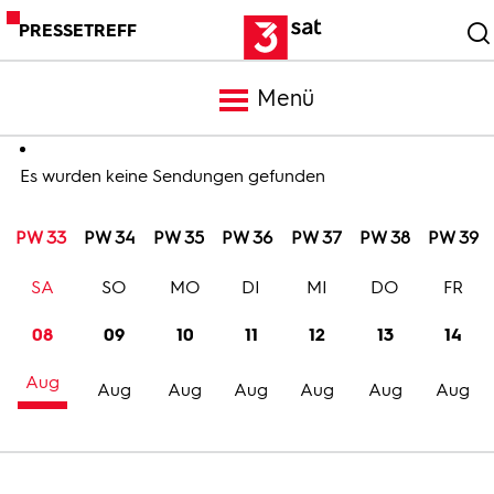
PRESSETREFF
Menü
Meldungen
Es wurden keine Sendungen gefunden
PW 33
PW 34
PW 35
PW 36
PW 37
PW 38
PW 39
Programm
SA
SO
MO
DI
MI
DO
FR
Mediathek
08
09
10
11
12
13
14
Aug
Trailer
Aug
Aug
Aug
Aug
Aug
Aug
Bilder