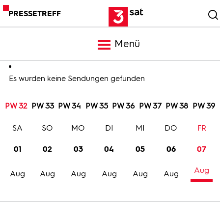
PRESSETREFF
Menü
Meldungen
Es wurden keine Sendungen gefunden
PW 32
PW 33
PW 34
PW 35
PW 36
PW 37
PW 38
PW 39
Programm
SA
SO
MO
DI
MI
DO
FR
Mediathek
01
02
03
04
05
06
07
Aug
Trailer
Aug
Aug
Aug
Aug
Aug
Aug
Bilder