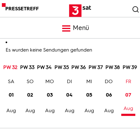
PRESSETREFF
Menü
Meldungen
Es wurden keine Sendungen gefunden
PW 32
PW 33
PW 34
PW 35
PW 36
PW 37
PW 38
PW 39
Programm
SA
SO
MO
DI
MI
DO
FR
Mediathek
01
02
03
04
05
06
07
Aug
Trailer
Aug
Aug
Aug
Aug
Aug
Aug
Bilder