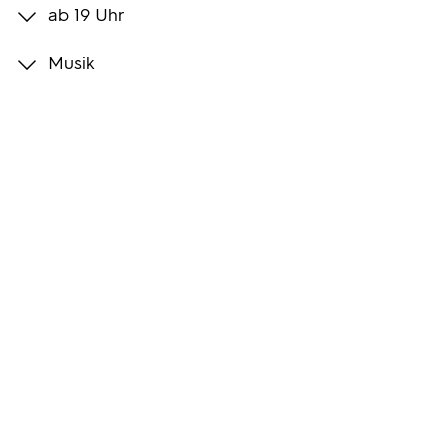
ab 19 Uhr
Programmwochen
Musik
3sat