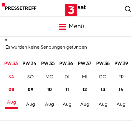
PRESSETREFF
Menü
Meldungen
Es wurden keine Sendungen gefunden
PW 33
PW 34
PW 35
PW 36
PW 37
PW 38
PW 39
Programm
SA
SO
MO
DI
MI
DO
FR
Mediathek
08
09
10
11
12
13
14
Aug
Trailer
Aug
Aug
Aug
Aug
Aug
Aug
Bilder