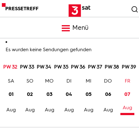
PRESSETREFF
Menü
Meldungen
Es wurden keine Sendungen gefunden
PW 32
PW 33
PW 34
PW 35
PW 36
PW 37
PW 38
PW 39
Programm
SA
SO
MO
DI
MI
DO
FR
Mediathek
01
02
03
04
05
06
07
Aug
Trailer
Aug
Aug
Aug
Aug
Aug
Aug
Bilder