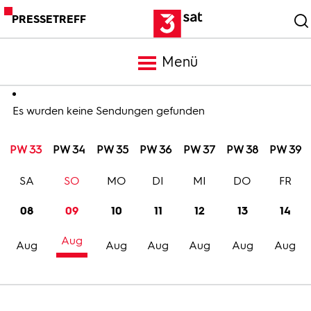
PRESSETREFF
Menü
Meldungen
Es wurden keine Sendungen gefunden
PW 33
PW 34
PW 35
PW 36
PW 37
PW 38
PW 39
Programm
SA
SO
MO
DI
MI
DO
FR
Mediathek
08
09
10
11
12
13
14
Aug
Trailer
Aug
Aug
Aug
Aug
Aug
Aug
Bilder