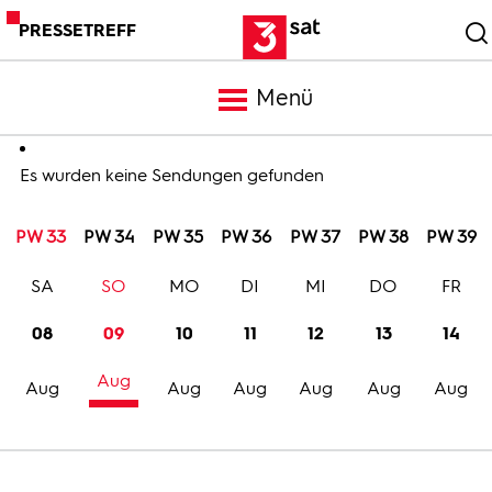
PRESSETREFF
Menü
Meldungen
Es wurden keine Sendungen gefunden
PW 33
PW 34
PW 35
PW 36
PW 37
PW 38
PW 39
Programm
SA
SO
MO
DI
MI
DO
FR
Mediathek
08
09
10
11
12
13
14
Aug
Trailer
Aug
Aug
Aug
Aug
Aug
Aug
Bilder