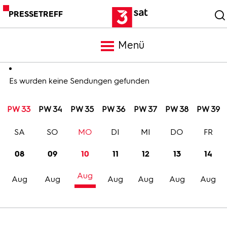
PRESSETREFF
Menü
Meldungen
Es wurden keine Sendungen gefunden
PW 33
PW 34
PW 35
PW 36
PW 37
PW 38
PW 39
Programm
SA
SO
MO
DI
MI
DO
FR
Mediathek
08
09
10
11
12
13
14
Aug
Trailer
Aug
Aug
Aug
Aug
Aug
Aug
Bilder