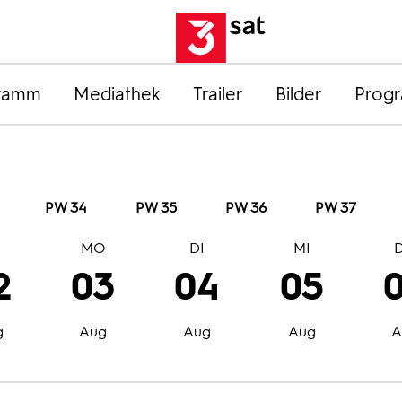
ramm
Mediathek
Trailer
Bilder
Prog
PW 34
PW 35
PW 36
PW 37
O
MO
DI
MI
2
03
04
05
g
Aug
Aug
Aug
A