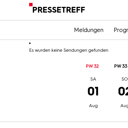
PRESSETREFF
Meldungen
Prog
Es wurden keine Sendungen gefunden
PW 32
PW 33
SA
S
01
0
Aug
Au