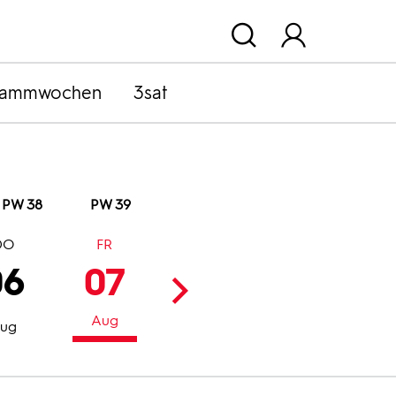
rammwochen
3sat
PW 38
PW 39
DO
FR
SA
SO
06
07
08
09
Aug
Aug
Aug
ug