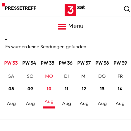
PRESSETREFF
Menü
Meldungen
Es wurden keine Sendungen gefunden
PW 33
PW 34
PW 35
PW 36
PW 37
PW 38
PW 39
Programm
SA
SO
MO
DI
MI
DO
FR
Mediathek
08
09
10
11
12
13
14
Aug
Trailer
Aug
Aug
Aug
Aug
Aug
Aug
Bilder