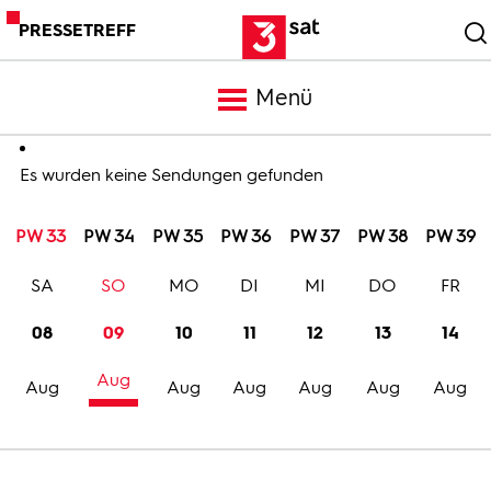
PRESSETREFF
Menü
Meldungen
Es wurden keine Sendungen gefunden
PW 33
PW 34
PW 35
PW 36
PW 37
PW 38
PW 39
Programm
SA
SO
MO
DI
MI
DO
FR
Mediathek
08
09
10
11
12
13
14
Aug
Trailer
Aug
Aug
Aug
Aug
Aug
Aug
Bilder