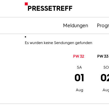
PRESSETREFF
Meldungen
Prog
Es wurden keine Sendungen gefunden
PW 32
PW 33
SA
S
01
0
Aug
Au