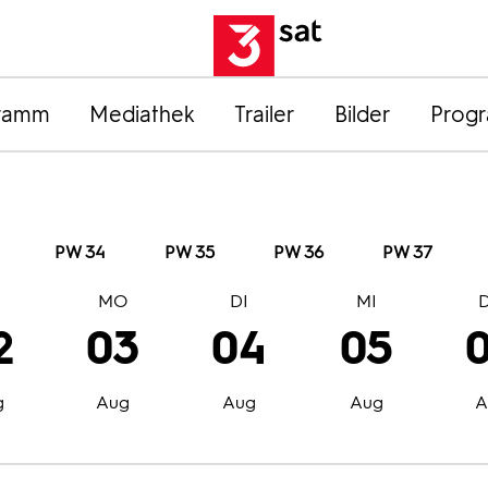
ramm
Mediathek
Trailer
Bilder
Prog
PW 34
PW 35
PW 36
PW 37
O
MO
DI
MI
2
03
04
05
g
Aug
Aug
Aug
A