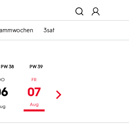
rammwochen
3sat
PW 38
PW 39
DO
FR
SA
SO
06
07
08
09
Aug
Aug
Aug
ug