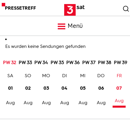
PRESSETREFF
Menü
Meldungen
Es wurden keine Sendungen gefunden
PW 32
PW 33
PW 34
PW 35
PW 36
PW 37
PW 38
PW 39
Programm
SA
SO
MO
DI
MI
DO
FR
Mediathek
01
02
03
04
05
06
07
Aug
Trailer
Aug
Aug
Aug
Aug
Aug
Aug
Bilder