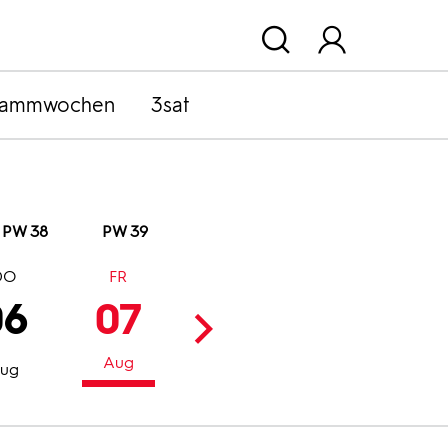
rammwochen
3sat
PW 38
PW 39
DO
FR
SA
SO
06
07
08
09
Aug
Aug
Aug
ug