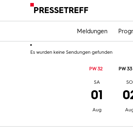
PRESSETREFF
Meldungen
Prog
Es wurden keine Sendungen gefunden
PW 32
PW 33
SA
S
01
0
Aug
Au