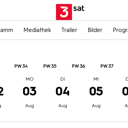
ramm
Mediathek
Trailer
Bilder
Prog
PW 34
PW 35
PW 36
PW 37
O
MO
DI
MI
2
03
04
05
g
Aug
Aug
Aug
A