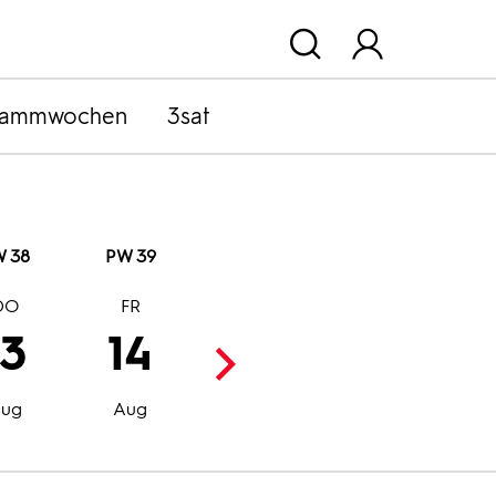
rammwochen
3sat
 38
PW 39
DO
FR
SA
SO
13
14
15
16
Aug
Aug
ug
Aug