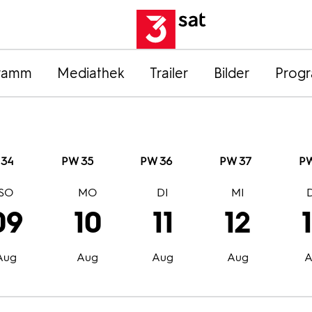
ramm
Mediathek
Trailer
Bilder
Prog
 34
PW 35
PW 36
PW 37
PW
SO
MO
DI
MI
09
10
11
12
Aug
Aug
Aug
Aug
A