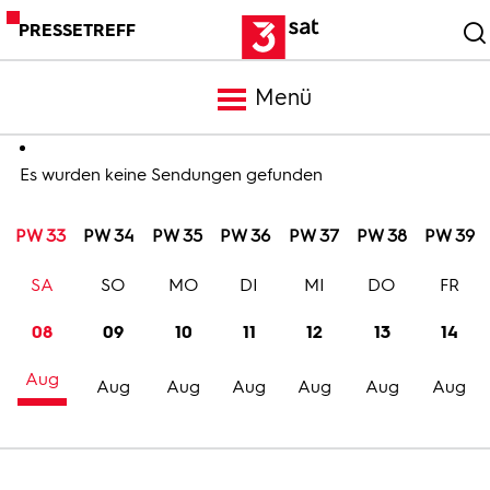
PRESSETREFF
Menü
Meldungen
Es wurden keine Sendungen gefunden
PW 33
PW 34
PW 35
PW 36
PW 37
PW 38
PW 39
Programm
SA
SO
MO
DI
MI
DO
FR
Mediathek
08
09
10
11
12
13
14
Aug
Trailer
Aug
Aug
Aug
Aug
Aug
Aug
Bilder