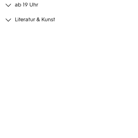
ab 19 Uhr
Programmwochen
Literatur & Kunst
3sat