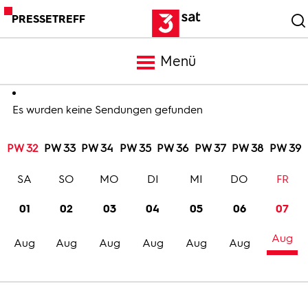
PRESSETREFF
Menü
Meldungen
Es wurden keine Sendungen gefunden
PW 32
PW 33
PW 34
PW 35
PW 36
PW 37
PW 38
PW 39
Programm
SA
SO
MO
DI
MI
DO
FR
Mediathek
01
02
03
04
05
06
07
Aug
Trailer
Aug
Aug
Aug
Aug
Aug
Aug
Bilder