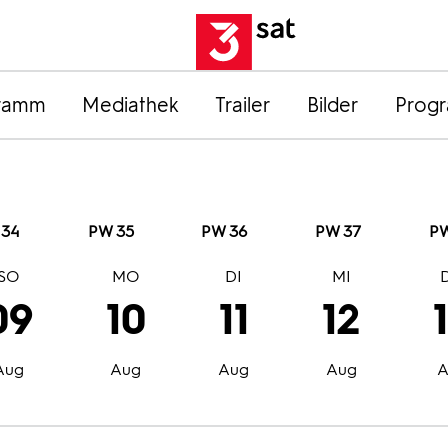
ramm
Mediathek
Trailer
Bilder
Prog
 34
PW 35
PW 36
PW 37
PW
SO
MO
DI
MI
09
10
11
12
Aug
Aug
Aug
Aug
A