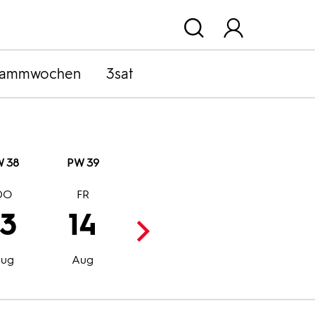
rammwochen
3sat
 38
PW 39
DO
FR
SA
SO
13
14
15
16
Aug
Aug
ug
Aug