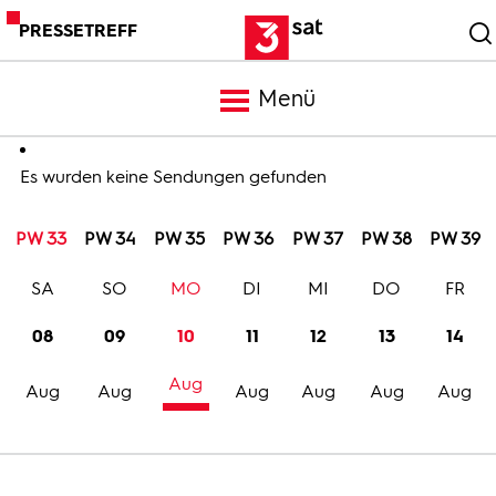
PRESSETREFF
Menü
Meldungen
Es wurden keine Sendungen gefunden
PW 33
PW 34
PW 35
PW 36
PW 37
PW 38
PW 39
Programm
SA
SO
MO
DI
MI
DO
FR
Mediathek
08
09
10
11
12
13
14
Aug
Trailer
Aug
Aug
Aug
Aug
Aug
Aug
Bilder