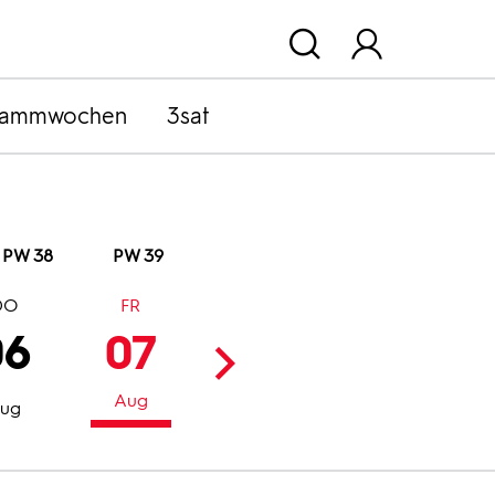
rammwochen
3sat
PW 38
PW 39
DO
FR
SA
SO
06
07
08
09
Aug
Aug
Aug
ug