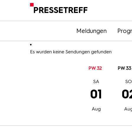
PRESSETREFF
Meldungen
Prog
Es wurden keine Sendungen gefunden
PW 32
PW 33
SA
S
01
0
Aug
Au