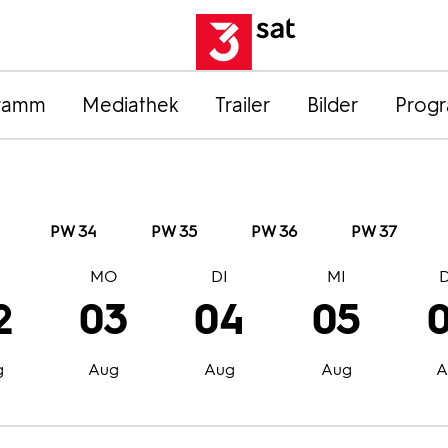
ramm
Mediathek
Trailer
Bilder
Prog
PW 34
PW 35
PW 36
PW 37
O
MO
DI
MI
2
03
04
05
g
Aug
Aug
Aug
A