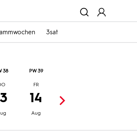
rammwochen
3sat
 38
PW 39
DO
FR
SA
SO
13
14
15
16
Aug
Aug
ug
Aug