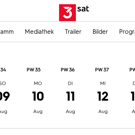
ramm
Mediathek
Trailer
Bilder
Prog
 34
PW 35
PW 36
PW 37
PW
SO
MO
DI
MI
09
10
11
12
Aug
Aug
Aug
Aug
A