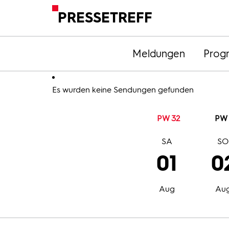
PRESSETREFF
Meldungen
Prog
Es wurden keine Sendungen gefunden
PW 32
PW 
SA
S
01
0
Aug
Au