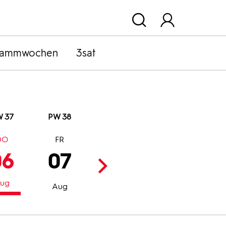
rammwochen
3sat
 37
PW 38
DO
FR
SA
SO
06
07
08
09
ug
Aug
Aug
Aug