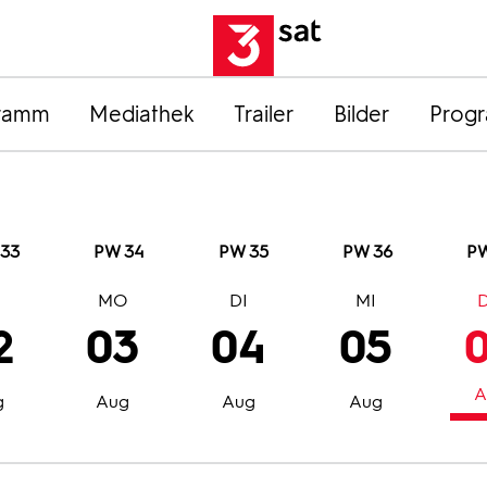
ramm
Mediathek
Trailer
Bilder
Prog
33
PW 34
PW 35
PW 36
PW
O
MO
DI
MI
2
03
04
05
A
g
Aug
Aug
Aug