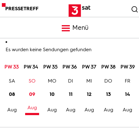
PRESSETREFF
Menü
Meldungen
Es wurden keine Sendungen gefunden
PW 33
PW 34
PW 35
PW 36
PW 37
PW 38
PW 39
Programm
SA
SO
MO
DI
MI
DO
FR
Mediathek
08
09
10
11
12
13
14
Aug
Trailer
Aug
Aug
Aug
Aug
Aug
Aug
Bilder