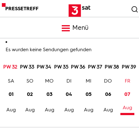
PRESSETREFF
Menü
Meldungen
Es wurden keine Sendungen gefunden
PW 32
PW 33
PW 34
PW 35
PW 36
PW 37
PW 38
PW 39
Programm
SA
SO
MO
DI
MI
DO
FR
Mediathek
01
02
03
04
05
06
07
Aug
Trailer
Aug
Aug
Aug
Aug
Aug
Aug
Bilder