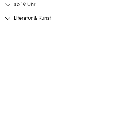
ab 19 Uhr
Programmwochen
Literatur & Kunst
3sat