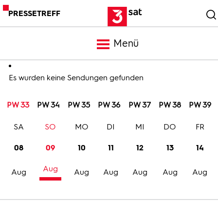
PRESSETREFF
Menü
Meldungen
Es wurden keine Sendungen gefunden
PW 33
PW 34
PW 35
PW 36
PW 37
PW 38
PW 39
Programm
SA
SO
MO
DI
MI
DO
FR
Mediathek
08
09
10
11
12
13
14
Aug
Trailer
Aug
Aug
Aug
Aug
Aug
Aug
Bilder