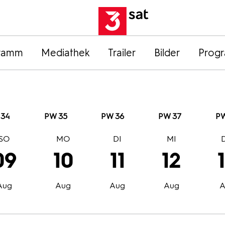
ramm
Mediathek
Trailer
Bilder
Prog
 34
PW 35
PW 36
PW 37
PW
SO
MO
DI
MI
09
10
11
12
Aug
Aug
Aug
Aug
A