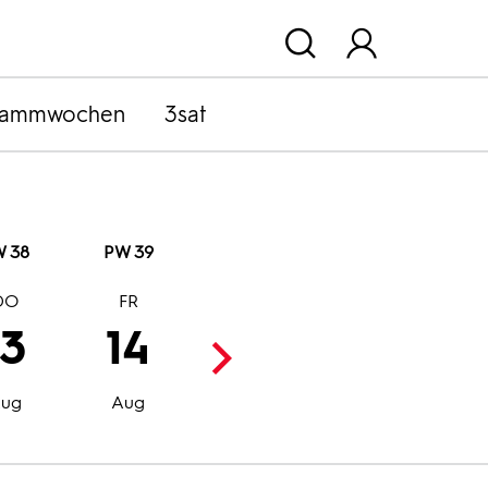
rammwochen
3sat
 38
PW 39
DO
FR
SA
SO
13
14
15
16
Aug
Aug
ug
Aug