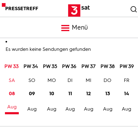
PRESSETREFF
Menü
Meldungen
Es wurden keine Sendungen gefunden
PW 33
PW 34
PW 35
PW 36
PW 37
PW 38
PW 39
Programm
SA
SO
MO
DI
MI
DO
FR
Mediathek
08
09
10
11
12
13
14
Aug
Trailer
Aug
Aug
Aug
Aug
Aug
Aug
Bilder