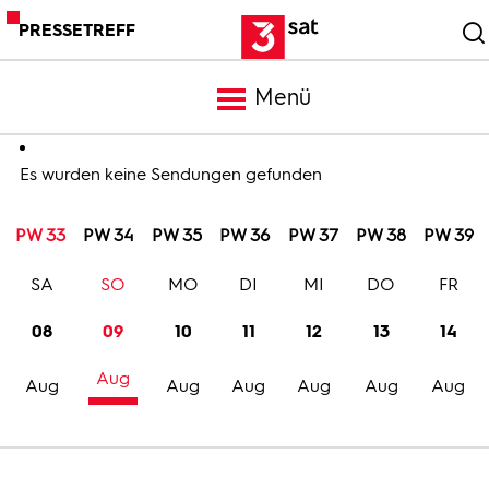
PRESSETREFF
Menü
Meldungen
Es wurden keine Sendungen gefunden
PW 33
PW 34
PW 35
PW 36
PW 37
PW 38
PW 39
Programm
SA
SO
MO
DI
MI
DO
FR
Mediathek
08
09
10
11
12
13
14
Aug
Trailer
Aug
Aug
Aug
Aug
Aug
Aug
Bilder