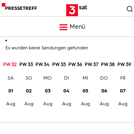
PRESSETREFF
Menü
Meldungen
Es wurden keine Sendungen gefunden
PW 32
PW 33
PW 34
PW 35
PW 36
PW 37
PW 38
PW 39
Programm
SA
SO
MO
DI
MI
DO
FR
Mediathek
01
02
03
04
05
06
07
Aug
Aug
Aug
Aug
Aug
Aug
Aug
Trailer
Bilder