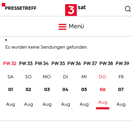
PRESSETREFF
Menü
Meldungen
Es wurden keine Sendungen gefunden
PW 32
PW 33
PW 34
PW 35
PW 36
PW 37
PW 38
PW 39
Programm
SA
SO
MO
DI
MI
DO
FR
Mediathek
01
02
03
04
05
06
07
Aug
Trailer
Aug
Aug
Aug
Aug
Aug
Aug
Bilder