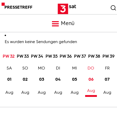
PRESSETREFF
Menü
Meldungen
Es wurden keine Sendungen gefunden
PW 32
PW 33
PW 34
PW 35
PW 36
PW 37
PW 38
PW 39
Programm
SA
SO
MO
DI
MI
DO
FR
Mediathek
01
02
03
04
05
06
07
Aug
Trailer
Aug
Aug
Aug
Aug
Aug
Aug
Bilder