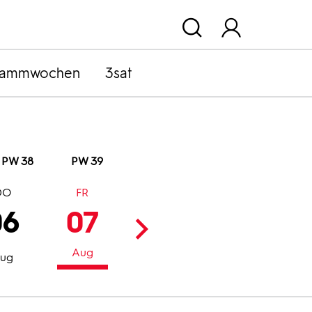
rammwochen
3sat
PW 38
PW 39
DO
FR
SA
SO
06
07
08
09
Aug
Aug
Aug
ug