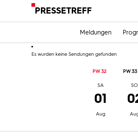
PRESSETREFF
Meldungen
Prog
Es wurden keine Sendungen gefunden
PW 32
PW 33
SA
S
01
0
Aug
Au