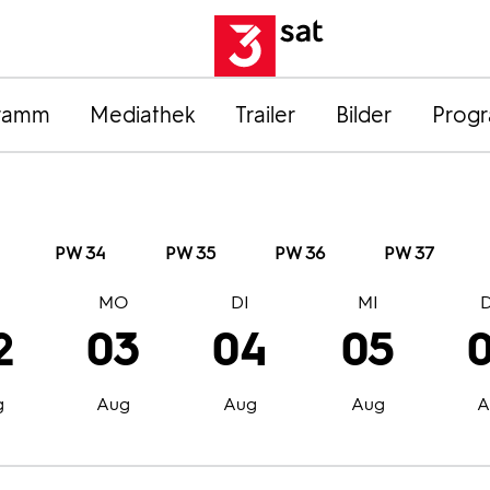
ramm
Mediathek
Trailer
Bilder
Prog
PW 34
PW 35
PW 36
PW 37
O
MO
DI
MI
2
03
04
05
g
Aug
Aug
Aug
A