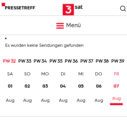
PRESSETREFF
Menü
Meldungen
Es wurden keine Sendungen gefunden
PW 32
PW 33
PW 34
PW 35
PW 36
PW 37
PW 38
PW 39
Programm
SA
SO
MO
DI
MI
DO
FR
Mediathek
01
02
03
04
05
06
07
Aug
Trailer
Aug
Aug
Aug
Aug
Aug
Aug
Bilder