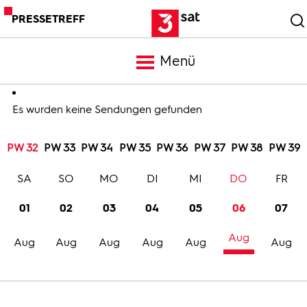
PRESSETREFF
Menü
Meldungen
Es wurden keine Sendungen gefunden
PW 32
PW 33
PW 34
PW 35
PW 36
PW 37
PW 38
PW 39
Programm
SA
SO
MO
DI
MI
DO
FR
Mediathek
01
02
03
04
05
06
07
Aug
Trailer
Aug
Aug
Aug
Aug
Aug
Aug
Bilder