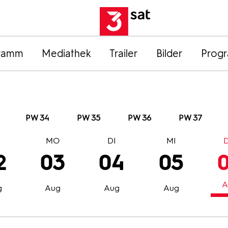
ramm
Mediathek
Trailer
Bilder
Prog
PW 34
PW 35
PW 36
PW 37
O
MO
DI
MI
2
03
04
05
A
g
Aug
Aug
Aug