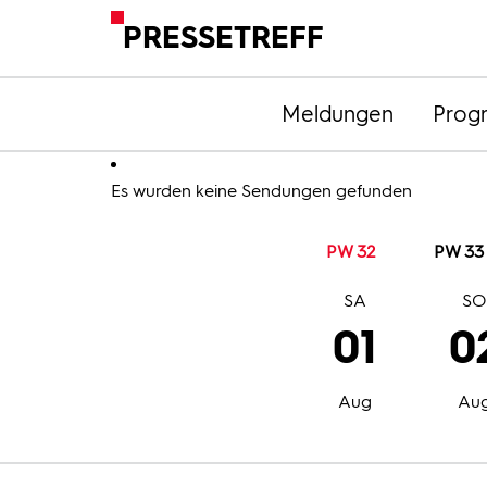
PRESSETREFF
Meldungen
Prog
Es wurden keine Sendungen gefunden
PW 32
PW 33
SA
S
01
0
Aug
Au