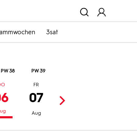
rammwochen
3sat
PW 38
PW 39
DO
FR
SA
SO
06
07
08
09
ug
Aug
Aug
Aug