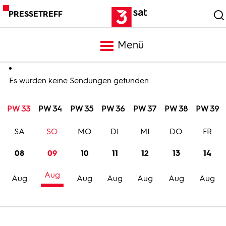
PRESSETREFF
Menü
Meldungen
Es wurden keine Sendungen gefunden
PW 33
PW 34
PW 35
PW 36
PW 37
PW 38
PW 39
Programm
SA
SO
MO
DI
MI
DO
FR
Mediathek
08
09
10
11
12
13
14
Aug
Trailer
Aug
Aug
Aug
Aug
Aug
Aug
Bilder