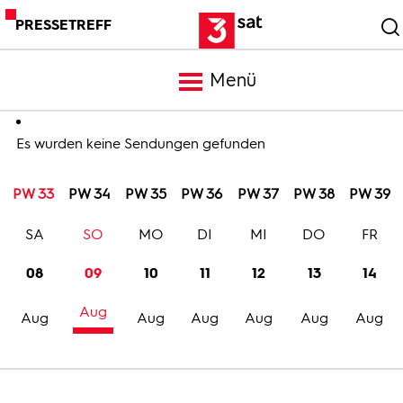
PRESSETREFF
Menü
Meldungen
Es wurden keine Sendungen gefunden
PW 33
PW 34
PW 35
PW 36
PW 37
PW 38
PW 39
Programm
SA
SO
MO
DI
MI
DO
FR
Mediathek
08
09
10
11
12
13
14
Aug
Trailer
Aug
Aug
Aug
Aug
Aug
Aug
Bilder