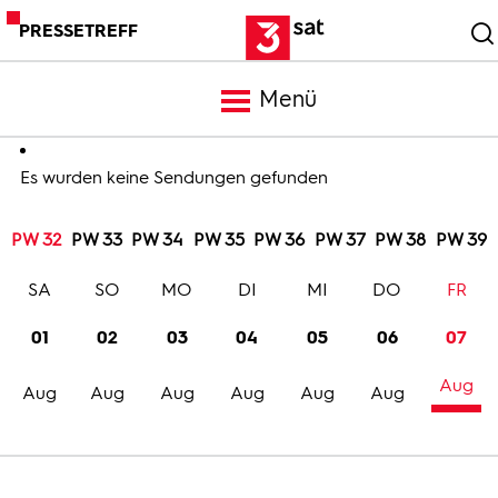
PRESSETREFF
Menü
Meldungen
Es wurden keine Sendungen gefunden
PW 32
PW 33
PW 34
PW 35
PW 36
PW 37
PW 38
PW 39
Programm
SA
SO
MO
DI
MI
DO
FR
Mediathek
01
02
03
04
05
06
07
Aug
Trailer
Aug
Aug
Aug
Aug
Aug
Aug
Bilder