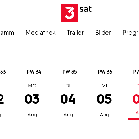
ramm
Mediathek
Trailer
Bilder
Prog
33
PW 34
PW 35
PW 36
PW
O
MO
DI
MI
2
03
04
05
A
g
Aug
Aug
Aug