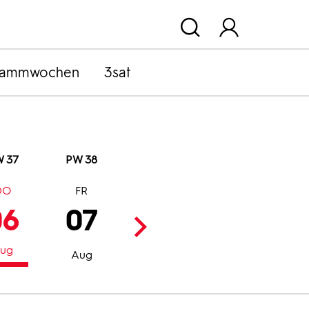
rammwochen
3sat
 37
PW 38
DO
FR
SA
SO
06
07
08
09
ug
Aug
Aug
Aug