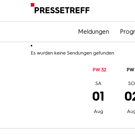
PRESSETREFF
Meldungen
Prog
Es wurden keine Sendungen gefunden
PW 32
PW 
SA
S
01
0
Aug
Au