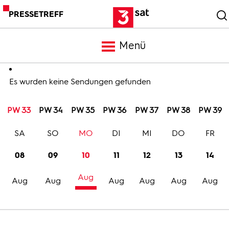
PRESSETREFF
Menü
Meldungen
Es wurden keine Sendungen gefunden
PW 33
PW 34
PW 35
PW 36
PW 37
PW 38
PW 39
Programm
SA
SO
MO
DI
MI
DO
FR
Mediathek
08
09
10
11
12
13
14
Aug
Trailer
Aug
Aug
Aug
Aug
Aug
Aug
Bilder