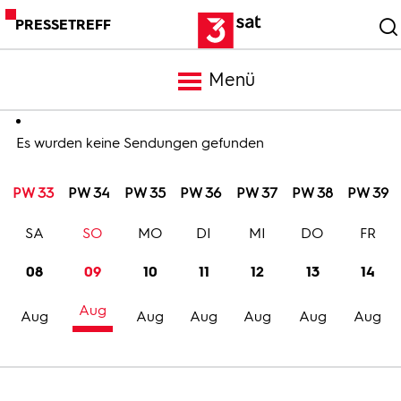
PRESSETREFF
Menü
Meldungen
Es wurden keine Sendungen gefunden
PW 33
PW 34
PW 35
PW 36
PW 37
PW 38
PW 39
Programm
SA
SO
MO
DI
MI
DO
FR
Mediathek
08
09
10
11
12
13
14
Aug
Trailer
Aug
Aug
Aug
Aug
Aug
Aug
Bilder