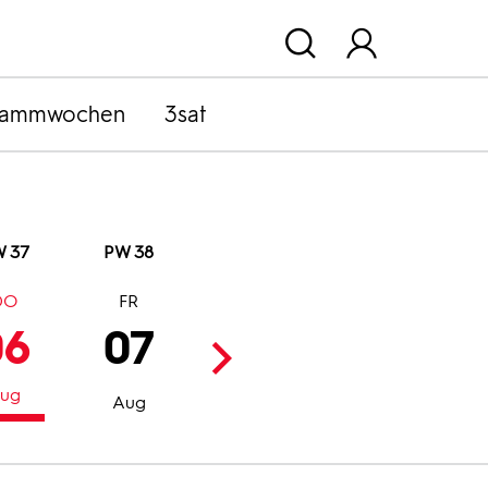
rammwochen
3sat
 37
PW 38
DO
FR
SA
SO
06
07
08
09
ug
Aug
Aug
Aug