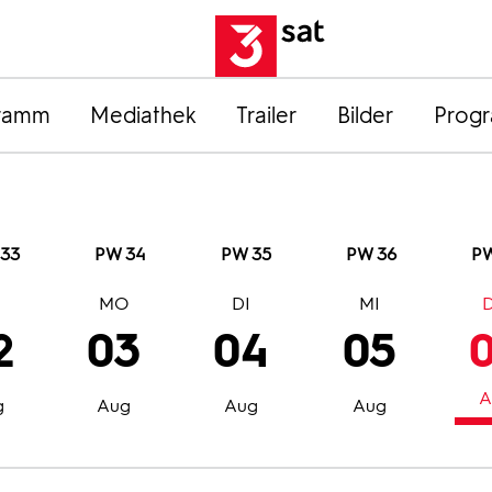
ramm
Mediathek
Trailer
Bilder
Prog
33
PW 34
PW 35
PW 36
PW
O
MO
DI
MI
2
03
04
05
A
g
Aug
Aug
Aug