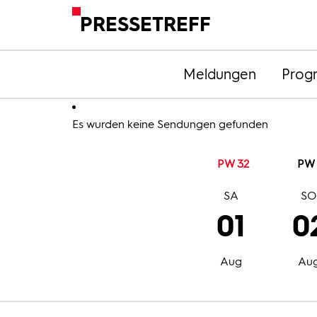
PRESSETREFF
Meldungen
Prog
Es wurden keine Sendungen gefunden
PW 32
PW 
SA
S
01
0
Aug
Au